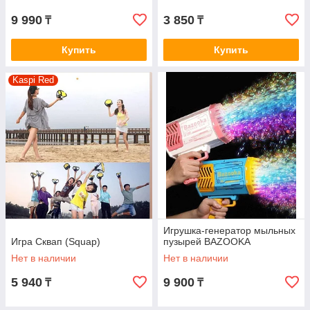
9 990
3 850
₸
₸
Купить
Купить
Kaspi Red
Игрушка-генератор мыльных
Игра Сквап (Squap)
пузырей BAZOOKA
Нет в наличии
Нет в наличии
5 940
9 900
₸
₸