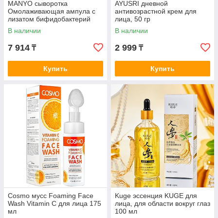
MANYO сыворотка
AYUSRI дневной
Омолаживающая ампула с
антивозрастной крем для
лизатом бифидобактерий
лица, 50 гр
Manyo Bifida Biome Complex
В наличии
В наличии
Ampoule для лица 30
7 914
2 999
₸
₸
Купить
Купить
Cosmo мусс Foaming Face
Kuge эссенция KUGE для
Wash Vitamin C для лица 175
лица, для области вокруг глаз
мл
100 мл