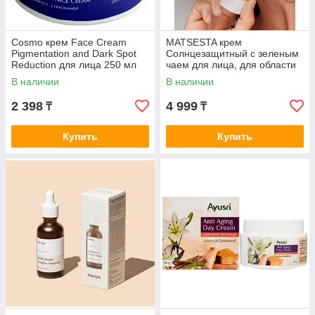
Cosmo крем Face Cream
MATSESTA крем
Pigmentation and Dark Spot
Солнцезащитный с зеленым
Reduction для лица 250 мл
чаем для лица, для области
вокруг глаз, для зоны
В наличии
В наличии
декольте 50 мл
2 398
4 999
₸
₸
Купить
Купить