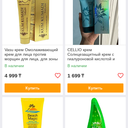
Vasu крем Омолаживающий
CELLIO крем
крем для лица против
Солнцезащитный крем с
морщин для лица, для зоны
гиалуроновой кислотой и
декольте 50 мл
осветляющим эффектом
В наличии
В наличии
(SPF) для лица 70 г
4 999
1 699
₸
₸
Купить
Купить