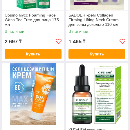
Cosmo мусс Foaming Face
SADOER крем Collagen
Wash Tea Tree для лица 175
Firming Lifting Neck Cream
мл
для зоны декольте 110 мл
В наличии
В наличии
2 697
1 465
₸
₸
Купить
Купить
Xi Fei Shi эссенция