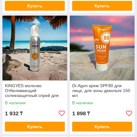
Купить
Купить
KINGYES молочко
Dr.Agon крем SPF80 для
Отбеливающий
лица, для зоны декольте 150
солнезащитный спрей для
мл
лица, для зоны декольте 150
В наличии
В наличии
мл
1 932
1 898
₸
₸
Купить
Купить