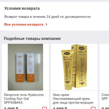
Условия возврата
Возврат товара в течение 14 дней по договоренности
Все условия возврата
Подобные товары компании
Deoproce гель Hyaluronic
Vasu крем
Cosm
Cooling Sun Gel
Омолаживающий крем
SPF 
SPF50&#43;
для лица против морщин
PA&#43;&#43;&#43; для
для лица, для зоны