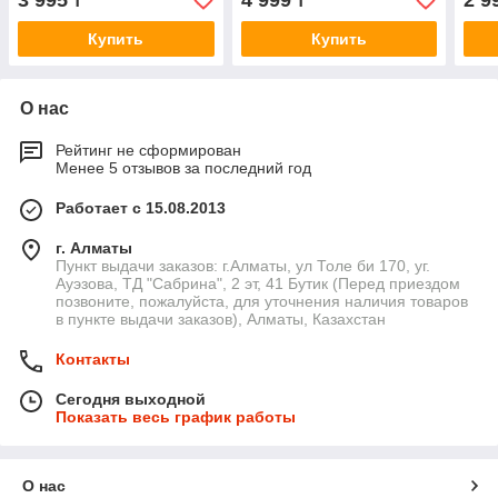
3 995
4 999
2 9
₸
₸
лица 100 мл
декольте 50 мл
Купить
Купить
О нас
Рейтинг не сформирован
Менее 5 отзывов за последний год
Работает с 15.08.2013
г. Алматы
Пункт выдачи заказов: г.Алматы, ул Толе би 170, уг.
Ауэзова, ТД "Сабрина", 2 эт, 41 Бутик (Перед приездом
позвоните, пожалуйста, для уточнения наличия товаров
в пункте выдачи заказов), Алматы, Казахстан
Контакты
Сегодня выходной
Показать весь график работы
О нас