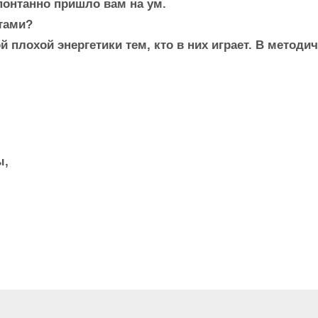
понтанно пришло вам на ум.
тами?
ой плохой энергетики тем, кто в них играет. В метод
ы,