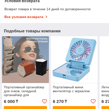
Условия возврата
Возврат товара в течение 14 дней по договоренности
Все условия возврата
Подобные товары компании
Портативный органайзер
Портативный мини
Летн
для очков, складной
вентилятор с зеркалом
мини
органайзер для
воз
солнцезащитных очков с
и кр
6 000
6 270
6 2
₸
₸
несколькими слотами