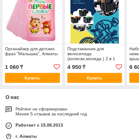
Органайзер для детских
Подстаканник для
Набо
фраз "Малышка", Алматы
велосипеда
нижн
(коляски,мопеда ) 2 в 1
крыш
Алм
1 060
4 950
6 6
₸
₸
Купить
Купить
О нас
Рейтинг не сформирован
Менее 5 отзывов за последний год
Работает с 15.08.2013
г. Алматы