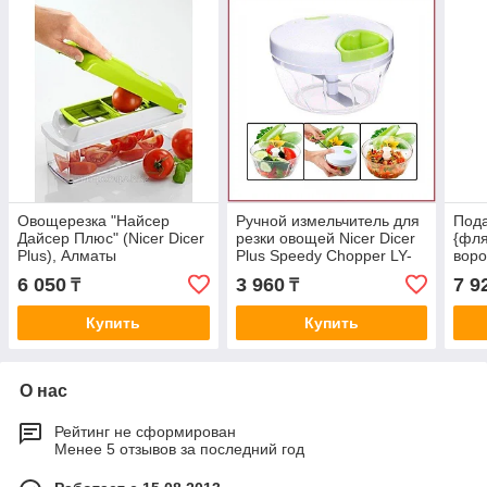
Овощерезка "Найсер
Ручной измельчитель для
Пода
Дайсер Плюс" (Nicer Dicer
резки овощей Nicer Dicer
{фля
Plus), Алматы
Plus Speedy Chopper LY-
воро
606 (Найсер Дайсер
Фляг
6 050
3 960
7 9
₸
₸
Плюс) 400 мл
мл),
Купить
Купить
О нас
Рейтинг не сформирован
Менее 5 отзывов за последний год