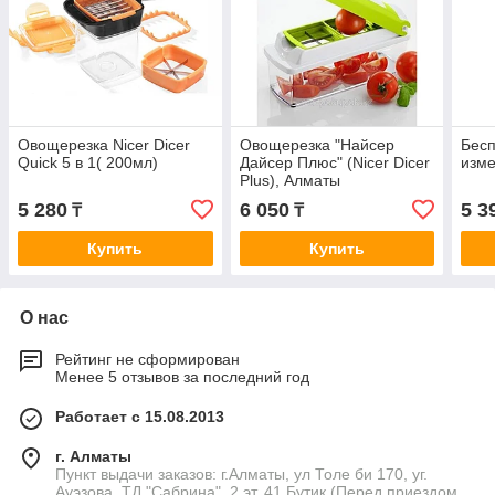
Овощерезка Nicer Dicer
Овощерезка "Найсер
Бес
Quick 5 в 1( 200мл)
Дайсер Плюс" (Nicer Dicer
изме
Plus), Алматы
5 280
6 050
5 3
₸
₸
Купить
Купить
О нас
Рейтинг не сформирован
Менее 5 отзывов за последний год
Работает с 15.08.2013
г. Алматы
Пункт выдачи заказов: г.Алматы, ул Толе би 170, уг.
Ауэзова, ТД "Сабрина", 2 эт, 41 Бутик (Перед приездом