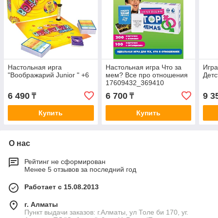
Настольная ирга
Настольная игра Что за
Игр
"Воображарий Junior " +6
мем? Все про отношения
Детс
17609432_369410
6 490
6 700
9 3
₸
₸
Купить
Купить
О нас
Рейтинг не сформирован
Менее 5 отзывов за последний год
Работает с 15.08.2013
г. Алматы
Пункт выдачи заказов: г.Алматы, ул Толе би 170, уг.