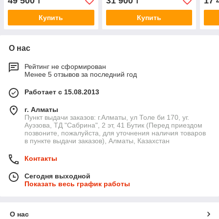
49 500
31 900
17 
₸
₸
185х180*53 см
Купить
Купить
О нас
Рейтинг не сформирован
Менее 5 отзывов за последний год
Работает с 15.08.2013
г. Алматы
Пункт выдачи заказов: г.Алматы, ул Толе би 170, уг.
Ауэзова, ТД "Сабрина", 2 эт, 41 Бутик (Перед приездом
позвоните, пожалуйста, для уточнения наличия товаров
в пункте выдачи заказов), Алматы, Казахстан
Контакты
Сегодня выходной
Показать весь график работы
О нас