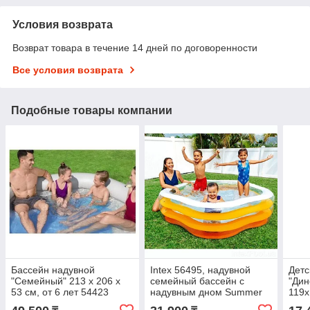
Условия возврата
Возврат товара в течение 14 дней по договоренности
Все условия возврата
Подобные товары компании
Бассейн надувной
Intex 56495, надувной
Детс
"Семейный" 213 х 206 х
семейный бассейн с
"Дин
53 см, от 6 лет 54423
надувным дном Summer
119х
Colors, "Звезда"