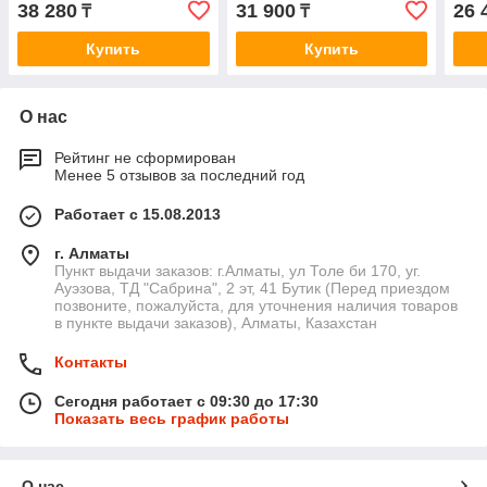
38 280
31 900
26 
₸
₸
185х180*53 см
Купить
Купить
О нас
Рейтинг не сформирован
Менее 5 отзывов за последний год
Работает с 15.08.2013
г. Алматы
Пункт выдачи заказов: г.Алматы, ул Толе би 170, уг.
Ауэзова, ТД "Сабрина", 2 эт, 41 Бутик (Перед приездом
позвоните, пожалуйста, для уточнения наличия товаров
в пункте выдачи заказов), Алматы, Казахстан
Контакты
Сегодня работает с 09:30 до 17:30
Показать весь график работы
О нас