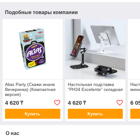
Подобные товары компании
Alias Party (Скажи иначе
Настольная подставка
Наст
Вечеринка) (Компактная
“PH34 Excelente” складная
мини
версия)
4 620
4 620
6 0
₸
₸
Купить
Купить
О нас