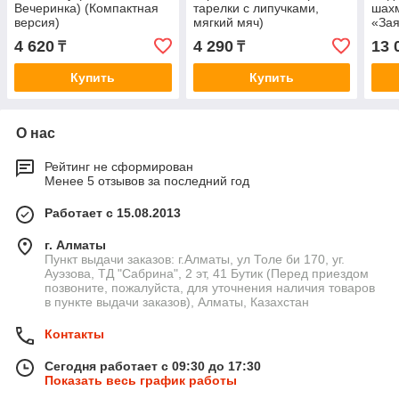
Вечеринка) (Компактная
тарелки с липучками,
шахм
версия)
мягкий мяч)
«Зая
дере
4 620
4 290
13 
₸
₸
(Ша
Купить
Купить
О нас
Рейтинг не сформирован
Менее 5 отзывов за последний год
Работает с 15.08.2013
г. Алматы
Пункт выдачи заказов: г.Алматы, ул Толе би 170, уг.
Ауэзова, ТД "Сабрина", 2 эт, 41 Бутик (Перед приездом
позвоните, пожалуйста, для уточнения наличия товаров
в пункте выдачи заказов), Алматы, Казахстан
Контакты
Сегодня работает с 09:30 до 17:30
Показать весь график работы