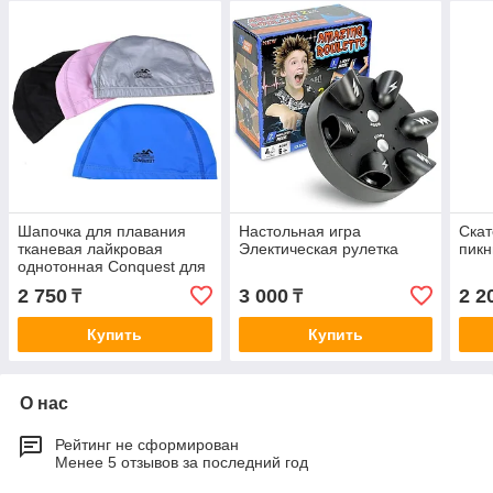
Шапочка для плавания
Настольная игра
Скат
тканевая лайкровая
Электическая рулетка
пикн
однотонная Conquest для
взрослых и подростков
2 750
3 000
2 2
₸
₸
Купить
Купить
О нас
Рейтинг не сформирован
Менее 5 отзывов за последний год