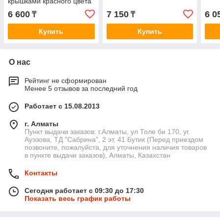
крышками красного цвета
(№90), Алматы
6 600
7 150
6 0
₸
₸
Купить
Купить
О нас
Рейтинг не сформирован
Менее 5 отзывов за последний год
Работает с 15.08.2013
г. Алматы
Пункт выдачи заказов: г.Алматы, ул Толе би 170, уг.
Ауэзова, ТД "Сабрина", 2 эт, 41 Бутик (Перед приездом
позвоните, пожалуйста, для уточнения наличия товаров
в пункте выдачи заказов), Алматы, Казахстан
Контакты
Сегодня работает с 09:30 до 17:30
Показать весь график работы