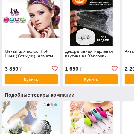
Мелки для волос, Hot
Декоративная марлевая
Аква
Huez (Хот хуиз), Алматы
паутина на Хэллоуин
3 850
1 650
2 2
₸
₸
Купить
Купить
Подобные товары компании