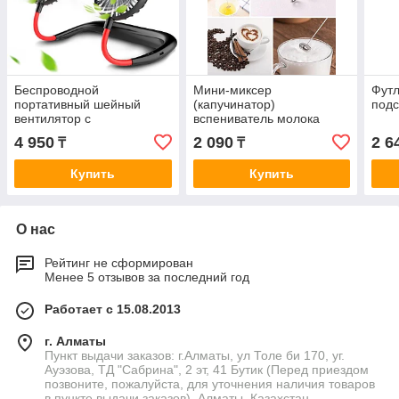
Беспроводной
Мини-миксер
Футл
портативный шейный
(капучинатор)
подс
вентилятор с
вспениватель молока
аккумулятором.
4 950
2 090
2 6
₸
₸
Купить
Купить
О нас
Рейтинг не сформирован
Менее 5 отзывов за последний год
Работает с 15.08.2013
г. Алматы
Пункт выдачи заказов: г.Алматы, ул Толе би 170, уг.
Ауэзова, ТД "Сабрина", 2 эт, 41 Бутик (Перед приездом
позвоните, пожалуйста, для уточнения наличия товаров
в пункте выдачи заказов), Алматы, Казахстан