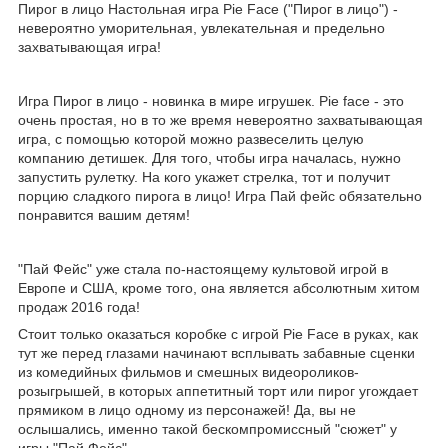
Пирог в лицо Настольная игра Pie Face ("Пирог в лицо") -
невероятно уморительная, увлекательная и предельно
захватывающая игра!
Игра Пирог в лицо - новинка в мире игрушек. Pie face - это
очень простая, но в то же время невероятно захватывающая
игра, с помощью которой можно развеселить целую
компанию детишек. Для того, чтобы игра началась, нужно
запустить рулетку. На кого укажет стрелка, тот и получит
порцию сладкого пирога в лицо! Игра Пай фейс обязательно
понравится вашим детям!
"Пай Фейс" уже стала по-настоящему культовой игрой в
Европе и США, кроме того, она является абсолютным хитом
продаж 2016 года!
Стоит только оказаться коробке с игрой Pie Face в руках, как
тут же перед глазами начинают всплывать забавные сценки
из комедийных фильмов и смешных видеороликов-
розыгрышей, в которых аппетитный торт или пирог угождает
прямиком в лицо одному из персонажей! Да, вы не
ослышались, именно такой бескомпромиссный "сюжет" у
игры "Пай Фейс"