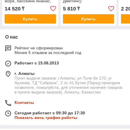
море, бассейне Ананас,
Джеггинс)
Алматы
14 520
5 810
2 2
₸
₸
Купить
Купить
О нас
Рейтинг не сформирован
Менее 5 отзывов за последний год
Работает с 15.08.2013
г. Алматы
Пункт выдачи заказов: г.Алматы, ул Толе би 170, уг.
Ауэзова, ТД "Сабрина", 2 эт, 41 Бутик (Перед приездом
позвоните, пожалуйста, для уточнения наличия товаров
в пункте выдачи заказов), Алматы, Казахстан
Контакты
Сегодня работает с 09:30 до 17:30
Показать весь график работы