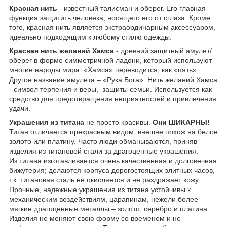
Красная нить
- известный талисман и оберег. Его главная
функция защитить человека, носящего его от сглаза. Кроме
того, красная нить является экстраординарным аксессуаром,
идеально подходящим к любому стилю одежды.
Красная нить желаний Хамса
- древний защитный амулет/
оберег в форме симметричной ладони, который используют
многие народы мира. «Хамса» переводится, как «пять».
Другое название амулета – «Рука Бога». Нить желаний Хамса
- символ терпения и веры, защиты семьи. Используется как
средство для предотвращения неприятностей и привлечения
удачи.
Украшения из титана
не просто красивы.
Они ШИКАРНЫ!
Титан отличается прекрасным видом, внешне похож на белое
золото или платину. Часто люди обманываются, приняв
изделия из титановой стали за драгоценные украшения.
Из титана изготавливается очень качественная и долговечная
бижутерия; делаются корпуса дорогостоящих элитных часов,
т.к. титановая сталь не окисляется и не раздражает кожу.
Прочные, надежные украшения из титана устойчивы к
механическим воздействиям, царапинам, нежели более
мягкие драгоценные металлы – золото, серебро и платина.
Изделия не меняют свою форму со временем и не