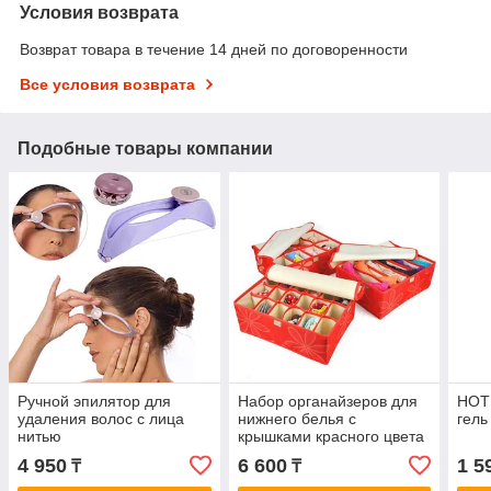
Условия возврата
Возврат товара в течение 14 дней по договоренности
Все условия возврата
Подобные товары компании
Ручной эпилятор для
Набор органайзеров для
HOT
удаления волос с лица
нижнего белья с
гель
нитью
крышками красного цвета
(№90), Алматы
4 950
6 600
1 5
₸
₸