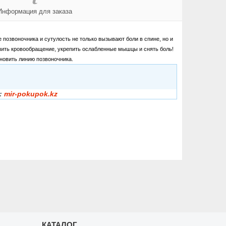
Информация для заказа
 позвоночника и сутулость не только вызывают боли в спине, но и
учшить кровообращение, укрепить ослабленные мышцы и снять боль!
новить линию позвоночника.
:
mir-pokupok.kz
КАТАЛОГ