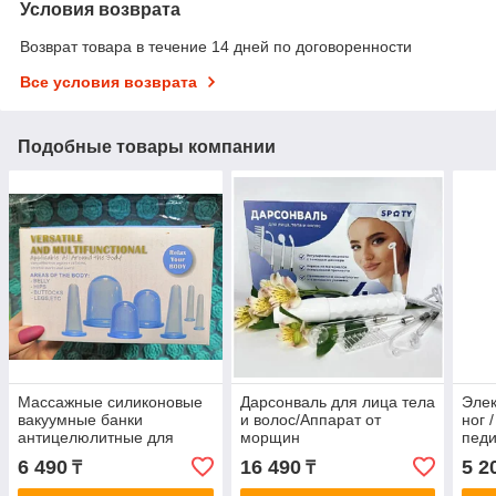
Условия возврата
Возврат товара в течение 14 дней по договоренности
Все условия возврата
Подобные товары компании
Массажные силиконовые
Дарсонваль для лица тела
Элек
вакуумные банки
и волос/Аппарат от
ног 
антицелюлитные для
морщин
пед
лица и тела (в наборе 7
6 490
16 490
5 2
₸
₸
шт)