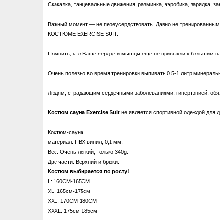
Скакалка, танцевальные движения, разминка, аэробика, зарядка, за
Важный момент ― не переусердствовать. Давно не тренированным 
КОСТЮМЕ EXERCISE SUIT.
Помнить, что Ваше сердце и мышцы еще не привыкли к большим на
Очень полезно во время тренировки выпивать 0.5-1 литр минераль
Людям, страдающим сердечными заболеваниями, гипертонией, обя
Костюм сауна Exercise Suit
не является спортивной одеждой для до
Костюм-сауна
материал: ПВХ винил, 0,1 мм,
Вес: Очень легкий, только 340g.
Две части: Верхний и брюки.
Костюм выбирается по росту!
L: 160CM-165CM
XL: 165см-175см
XXL: 170CM-180CM
XXXL: 175см-185см