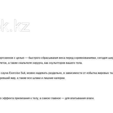
ортсменов с целью ― быстрого сбрасывания веса перед соревнованиями, сегодня шир
еток, а также скальпеля хирурга, как скульпторов вашего тела.
ауна Exercise Suit, можно надевать раздельно, в зависимости от избытка жировых тк
ревший жир, а также все шлаки и лишние калории.
о эффекта прилипания к телу, а самое главное ― для впитывания влаги.