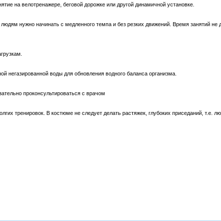
нятие на велотренажере, беговой дорожке или другой динамичной установке.
людям нужно начинать с медленного темпа и без резких движений. Время занятий н
грузкам.
ной негазированной воды для обновления водного баланса организма.
зательно проконсультироваться с врачом
лгих тренировок. В костюме не следует делать растяжек, глубоких приседаний, т.е. 