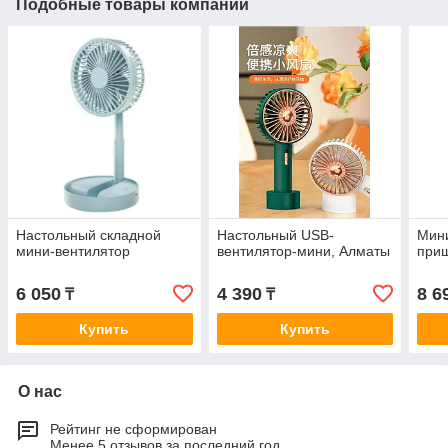
Подобные товары компании
Настольный складной
Настольный USB-
Мини
мини-вентилятор
вентилятор-мини, Алматы
при
6 050
4 390
8 6
₸
₸
Купить
Купить
О нас
Рейтинг не сформирован
Менее 5 отзывов за последний год