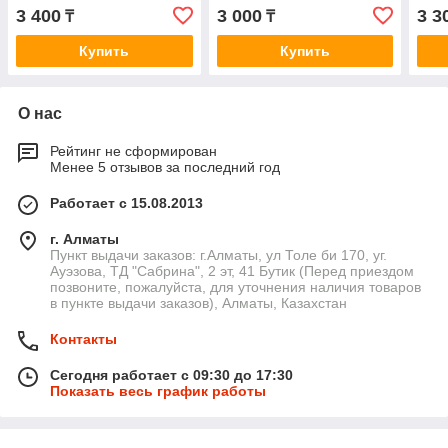
3 400
3 000
3 3
₸
₸
Купить
Купить
О нас
Рейтинг не сформирован
Менее 5 отзывов за последний год
Работает с 15.08.2013
г. Алматы
Пункт выдачи заказов: г.Алматы, ул Толе би 170, уг.
Ауэзова, ТД "Сабрина", 2 эт, 41 Бутик (Перед приездом
позвоните, пожалуйста, для уточнения наличия товаров
в пункте выдачи заказов), Алматы, Казахстан
Контакты
Сегодня работает с 09:30 до 17:30
Показать весь график работы