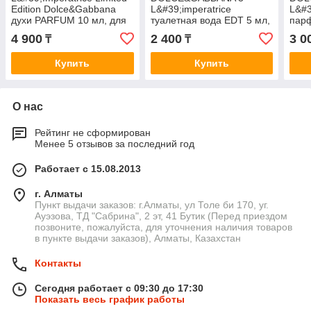
Edition Dolce&Gabbana
L&#39;imperatrice
L&#3
духи PARFUM 10 мл, для
туалетная вода EDT 5 мл,
пар
женщин
для женщин
10 м
4 900
2 400
3 0
₸
₸
Купить
Купить
О нас
Рейтинг не сформирован
Менее 5 отзывов за последний год
Работает с 15.08.2013
г. Алматы
Пункт выдачи заказов: г.Алматы, ул Толе би 170, уг.
Ауэзова, ТД "Сабрина", 2 эт, 41 Бутик (Перед приездом
позвоните, пожалуйста, для уточнения наличия товаров
в пункте выдачи заказов), Алматы, Казахстан
Контакты
Сегодня работает с 09:30 до 17:30
Показать весь график работы