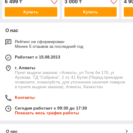
6 499
3 000
4 9
₸
₸
Купить
Купить
О нас
Рейтинг не сформирован
Менее 5 отзывов за последний год
Работает с 15.08.2013
г. Алматы
Пункт выдачи заказов: г.Алматы, ул Толе би 170, уг.
Ауэзова, ТД "Сабрина", 2 эт, 41 Бутик (Перед приездом
позвоните, пожалуйста, для уточнения наличия товаров
в пункте выдачи заказов), Алматы, Казахстан
Контакты
Сегодня работает с 09:30 до 17:30
Показать весь график работы
О нас