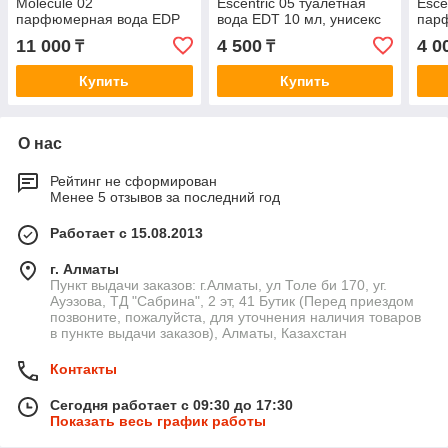
Molecule 02
Escentric 05 туалетная
Esce
парфюмерная вода EDP
вода EDT 10 мл, унисекс
пар
12.5 мл, унисекс
мл, 
11 000
4 500
4 0
₸
₸
Купить
Купить
О нас
Рейтинг не сформирован
Менее 5 отзывов за последний год
Работает с 15.08.2013
г. Алматы
Пункт выдачи заказов: г.Алматы, ул Толе би 170, уг.
Ауэзова, ТД "Сабрина", 2 эт, 41 Бутик (Перед приездом
позвоните, пожалуйста, для уточнения наличия товаров
в пункте выдачи заказов), Алматы, Казахстан
Контакты
Сегодня работает с 09:30 до 17:30
Показать весь график работы