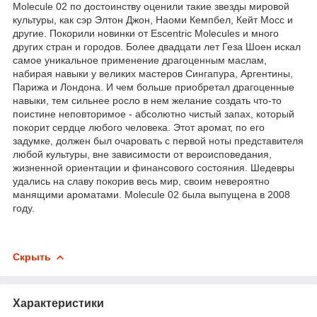
Molecule 02 по достоинству оценили такие звезды мировой
культуры, как сэр Элтон Джон, Наоми Кемпбел, Кейт Мосс и
другие. Покорили новинки от Escentric Molecules и много
других стран и городов. Более двадцати лет Геза Шоен искал
самое уникальное применение драгоценным маслам,
набирая навыки у великих мастеров Сингапура, Аргентины,
Парижа и Лондона. И чем больше приобретал драгоценные
навыки, тем сильнее росло в нем желание создать что-то
поистине неповторимое - абсолютно чистый запах, который
покорит сердце любого человека. Этот аромат, по его
задумке, должен был очаровать с первой ноты представителя
любой культуры, вне зависимости от вероисповедания,
жизненной ориентации и финансового состояния. Шедевры
удались на славу покорив весь мир, своим невероятно
манящими ароматами. Molecule 02 была выпущена в 2008
году.
Скрыть
Характеристики