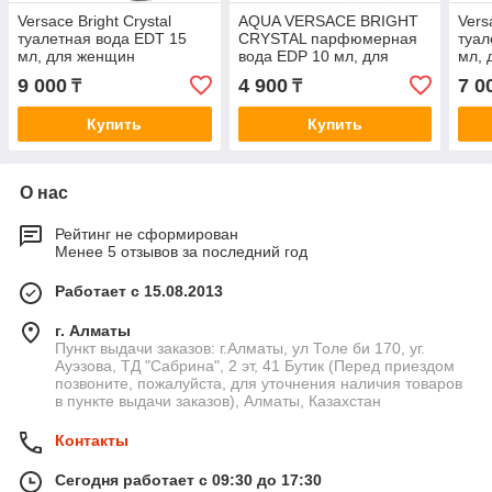
Versace Bright Crystal
AQUA VERSACE BRIGHT
Vers
туалетная вода EDT 15
CRYSTAL парфюмерная
туал
мл, для женщин
вода EDP 10 мл, для
мл, 
женщин
9 000
4 900
7 0
₸
₸
Купить
Купить
О нас
Рейтинг не сформирован
Менее 5 отзывов за последний год
Работает с 15.08.2013
г. Алматы
Пункт выдачи заказов: г.Алматы, ул Толе би 170, уг.
Ауэзова, ТД "Сабрина", 2 эт, 41 Бутик (Перед приездом
позвоните, пожалуйста, для уточнения наличия товаров
в пункте выдачи заказов), Алматы, Казахстан
Контакты
Сегодня работает с 09:30 до 17:30