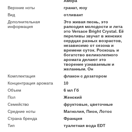
Амбра
Верхние ноты
гранат, юзу
Вид
отливант
Дополнительная
Это живая песнь, это
информация
рапсодия молодости и лета
это Versace Bright Crystal. Её
переливы звучат в женских
сердцах разных возрастов,
независимо от сезона и
времени суток. Роскошь и
богатство великолепного
аромата делают это
творение узнаваемым и
желанным. Он
Комплектация
флакон с дозатором
Концентрация аромата
10
Объем
6 мл Гб
Пол
Женский
Семейство
фруктовые, цветочные
Средние ноты
Магнолия, Пион, Лотос
Страна бренда
Франция
Тип
туалетная вода EDT