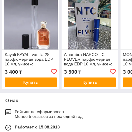
Kayali KAYALI vanilla 28
Alhambra NARCOTIC
MONT
парфюмерная вода EDP
FLOVER парфюмерная
пар
10 мл, унисекс
вода EDP 10 мл, унисекс
10 м
3 400
3 500
3 0
₸
₸
Купить
Купить
О нас
Рейтинг не сформирован
Менее 5 отзывов за последний год
Работает с 15.08.2013