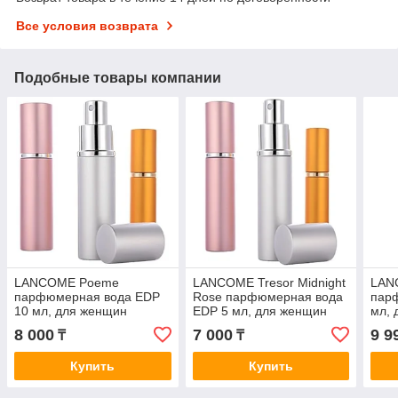
Все условия возврата
Подобные товары компании
LANCOME Poeme
LANCOME Tresor Midnight
LANC
парфюмерная вода EDP
Rose парфюмерная вода
пар
10 мл, для женщин
EDP 5 мл, для женщин
мл, 
8 000
7 000
9 9
₸
₸
Купить
Купить