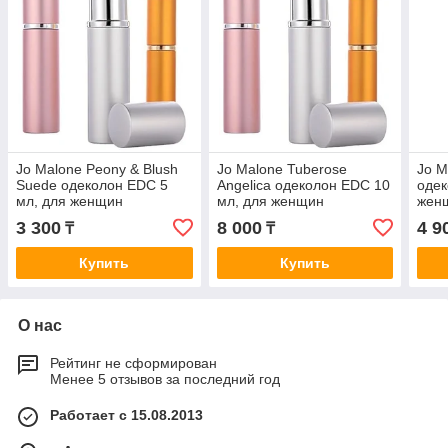
Jo Malone Peony & Blush
Jo Malone Tuberose
Jo M
Suede одеколон EDC 5
Angelica одеколон EDC 10
одек
мл, для женщин
мл, для женщин
жен
3 300
8 000
4 9
₸
₸
Купить
Купить
О нас
Рейтинг не сформирован
Менее 5 отзывов за последний год
Работает с 15.08.2013