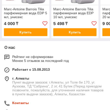
Marc-Antoine Barrois Tilia
Marc-Antoine Barrois Tilia
Marc
парфюмерная вода EDP 5
парфюмерная вода EDP
пар
мл, унисекс
10 мл, унисекс
20 м
4 000
5 498
9 0
₸
₸
Купить
Купить
О нас
Рейтинг не сформирован
Менее 5 отзывов за последний год
Работает с 15.08.2013
г. Алматы
Пункт выдачи заказов: г.Алматы, ул Толе би 170, уг.
Ауэзова, ТД "Сабрина", 2 эт, 41 Бутик (Перед приездом
позвоните, пожалуйста, для уточнения наличия товаров
в пункте выдачи заказов), Алматы, Казахстан
Контакты