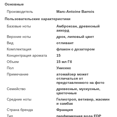
Основные
Производитель
Marc-Antoine Barrois
Пользовательские характеристики
Базовые ноты
Амброксан, древесный
аккорд
Верхние ноты
дрок, липовый цвет
Вид
отливант
Комплектация
флакон с дозатором
Концентрация аромата
15
Объем
15 мл Гб
Пол
Унисекс
Примечание
атомайзер может
отличаться от
представленного на фото
Семейство
древесные, мускусные,
цветочные
Средние ноты
Гелиотроп, ветивер, жасмин
и самбак
Страна бренда
Франция
Тип
парфюмерная вода EDP