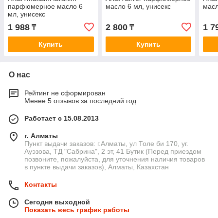
парфюмерное масло 6
масло 6 мл, унисекс
масл
мл, унисекс
1 988
2 800
1 7
₸
₸
Купить
Купить
О нас
Рейтинг не сформирован
Менее 5 отзывов за последний год
Работает с 15.08.2013
г. Алматы
Пункт выдачи заказов: г.Алматы, ул Толе би 170, уг.
Ауэзова, ТД "Сабрина", 2 эт, 41 Бутик (Перед приездом
позвоните, пожалуйста, для уточнения наличия товаров
в пункте выдачи заказов), Алматы, Казахстан
Контакты
Сегодня выходной
Показать весь график работы