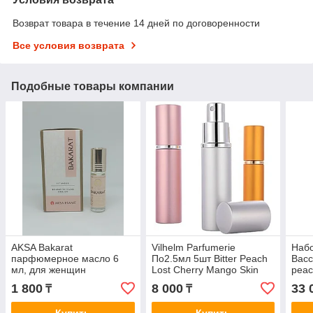
Возврат товара в течение 14 дней по договоренности
Все условия возврата
Подобные товары компании
AKSA Bakarat
Vilhelm Parfumerie
Набо
парфюмерное масло 6
По2.5мл 5шт Bitter Peach
Bacca
мл, для женщин
Lost Cherry Mango Skin
peac
Toy 2 Lost Cherry
пар
1 800
8 000
33 
₸
₸
&#43;мешочек
мл, 
парфюмерная