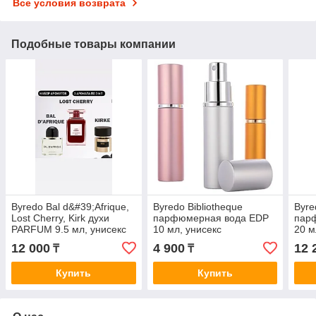
Все условия возврата
Подобные товары компании
Byredo Bal d&#39;Afrique,
Byredo Bibliotheque
Byre
Lost Cherry, Kirk духи
парфюмерная вода EDP
пар
PARFUM 9.5 мл, унисекс
10 мл, унисекс
20 м
12 000
4 900
12 
₸
₸
Купить
Купить