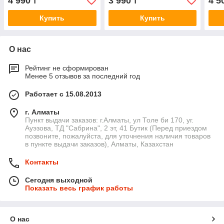
4 990
3 990
4 5
₸
₸
Купить
Купить
О нас
Рейтинг не сформирован
Менее 5 отзывов за последний год
Работает с 15.08.2013
г. Алматы
Пункт выдачи заказов: г.Алматы, ул Толе би 170, уг.
Ауэзова, ТД "Сабрина", 2 эт, 41 Бутик (Перед приездом
позвоните, пожалуйста, для уточнения наличия товаров
в пункте выдачи заказов), Алматы, Казахстан
Контакты
Сегодня выходной
Показать весь график работы
О нас