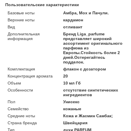
Пользовательские характеристики
Базовые ноты
Амбра, Мох и Пачули.
Верхние ноты
кардамон
Вид
отливант
Дополнительная
Бренд Liga_parfume
информация
представляет широкий
ассортимент оригинального
парфюма из
Европы.Стойкость более 2
дней.Остерегайтесь
подделок.
Комплектация
флакон с дозатором
Концентрация аромата
20
Объем
10 мл Гб
Особенности
отсутствие синтетических
ингредиентов
Пол
Унисекс
Семейство
кожаные
Средние ноты
Кожа и Жасмин Самбак;
Страна бренда
Швейцария
Тип
духи PARFUM