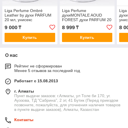
Liga Perfume Ombré
Liga Perfume
Liga
Leather by духи PARFUM
духиMONTALE AOUD
духи
20 мл, унисекс
FOREST духи PARFUM 20
унис
мл, унисекс
9 000
8 999
8 0
₸
₸
Купить
Купить
О нас
Рейтинг не сформирован
Менее 5 отзывов за последний год
Работает с 15.08.2013
г. Алматы
Пункт выдачи заказов: г.Алматы, ул Толе би 170, уг.
Ауэзова, ТД "Сабрина", 2 эт, 41 Бутик (Перед приездом
позвоните, пожалуйста, для уточнения наличия товаров
в пункте выдачи заказов), Алматы, Казахстан
Контакты