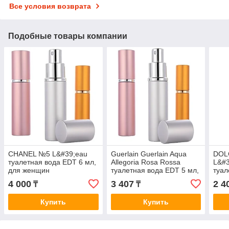
Все условия возврата
Подобные товары компании
CHANEL №5 L&#39;eau
Guerlain Guerlain Aqua
DOL
туалетная вода EDT 6 мл,
Allegoria Rosa Rossa
L&#3
для женщин
туалетная вода EDT 5 мл,
туал
для женщин
для
4 000
3 407
2 4
₸
₸
Купить
Купить