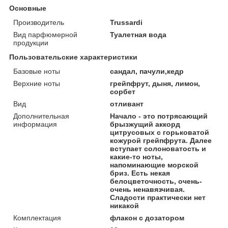
Основные
Производитель
Trussardi
Вид парфюмерной
Туалетная вода
продукции
Пользовательские характеристики
Базовые ноты
сандал, пачули,кедр
Верхние ноты
грейпфрут, дыня, лимон,
сорбет
Вид
отливант
Дополнительная
Начало - это потрясающий
информация
брызжущий аккорд
цитрусовых с горьковатой
кожурой грейпфрута. Далее
вступает солоноватость и
какие-то ноты,
напоминающие морской
бриз. Есть некая
белоцветочность, очень-
очень ненавязчивая.
Сладости практически нет
никакой
Комплектация
флакон с дозатором