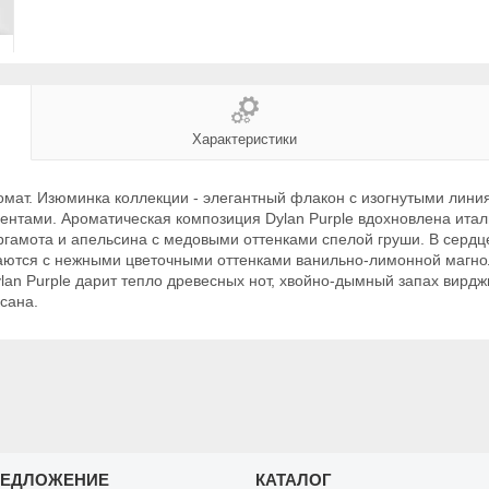
Характеристики
омат. Изюминка коллекции - элегантный флакон с изогнутыми ли
ентами. Ароматическая композиция Dylan Purple вдохновлена ита
ергамота и апельсина с медовыми оттенками спелой груши. В се
таются с нежными цветочными оттенками ванильно-лимонной магно
an Purple дарит тепло древесных нот, хвойно-дымный запах вирдж
сана.
РЕДЛОЖЕНИЕ
КАТАЛОГ