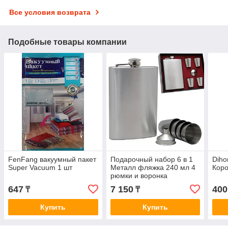
Все условия возврата
Подобные товары компании
FenFang вакуумный пакет
Подарочный набор 6 в 1
Diho
Super Vacuum 1 шт
Металл фляжка 240 мл 4
Коро
рюмки и воронка
647
7 150
400
₸
₸
Купить
Купить