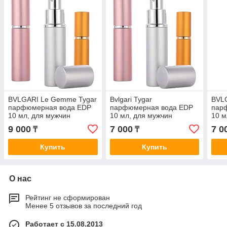
BVLGARI Le Gemme Tygar
Bvlgari Tygar
BVL
парфюмерная вода EDP
парфюмерная вода EDP
пар
10 мл, для мужчин
10 мл, для мужчин
10 м
9 000
7 000
7 0
₸
₸
Купить
Купить
О нас
Рейтинг не сформирован
Менее 5 отзывов за последний год
Работает с 15.08.2013