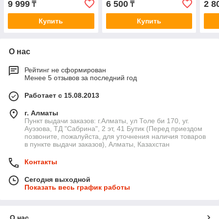
9 999
6 500
2 8
₸
₸
Купить
Купить
О нас
Рейтинг не сформирован
Менее 5 отзывов за последний год
Работает с 15.08.2013
г. Алматы
Пункт выдачи заказов: г.Алматы, ул Толе би 170, уг.
Ауэзова, ТД "Сабрина", 2 эт, 41 Бутик (Перед приездом
позвоните, пожалуйста, для уточнения наличия товаров
в пункте выдачи заказов), Алматы, Казахстан
Контакты
Сегодня выходной
Показать весь график работы
О нас