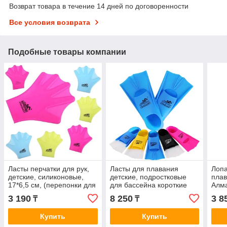
Возврат товара в течение 14 дней по договоренности
Все условия возврата
Подобные товары компании
Ласты перчатки для рук,
Ласты для плавания
Лопа
детские, силиконовые,
детские, подростковые
плав
17*6,5 см, (перепонки для
для бассейна короткие
Алм
плавания) Сonquest
силиконовые
3 190
8 250
3 8
₸
₸
тренировочные Conquest
Купить
Купить