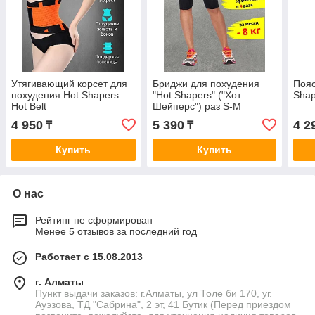
Утягивающий корсет для
Бриджи для похудения
Пояс
похудения Hot Shapers
"Hot Shapers" ("Хот
Shap
Hot Belt
Шейперс") раз S-M
4 950
5 390
4 2
₸
₸
Купить
Купить
О нас
Рейтинг не сформирован
Менее 5 отзывов за последний год
Работает с 15.08.2013
г. Алматы
Пункт выдачи заказов: г.Алматы, ул Толе би 170, уг.
Ауэзова, ТД "Сабрина", 2 эт, 41 Бутик (Перед приездом