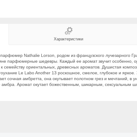
Характеристики
 парфюмер Nathalie Lorson, родом из французского лучезарного Гр
ине парфюмерные шедевры. Каждый ее аромат звучит особенно, ор
к семейству ориентальных, древесных ароматов. Душистая композ
оухание Le Labo Another 13 роскошное, смелое, глубокое и яркое.
ет сочная амбретта, она окутывает полотном грез и мечтаний, в ун
 – амбра. Аромат окутает божественным, шикарным, сексуальным ш