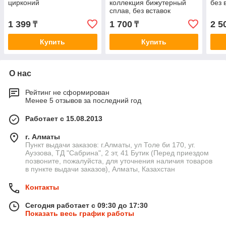
цирконий
коллекция бижутерный
без 
сплав, без вставок
1 399
1 700
2 5
₸
₸
Купить
Купить
О нас
Рейтинг не сформирован
Менее 5 отзывов за последний год
Работает с 15.08.2013
г. Алматы
Пункт выдачи заказов: г.Алматы, ул Толе би 170, уг.
Ауэзова, ТД "Сабрина", 2 эт, 41 Бутик (Перед приездом
позвоните, пожалуйста, для уточнения наличия товаров
в пункте выдачи заказов), Алматы, Казахстан
Контакты
Сегодня работает с 09:30 до 17:30
Показать весь график работы