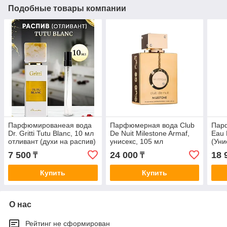
Подобные товары компании
Парфюмированеая вода
Парфюмерная вода Club
Пар
Dr. Gritti Tutu Blanc, 10 мл
De Nuit Milestone Armaf,
Eau 
отливант (духи на распив)
унисекс, 105 мл
(Уни
7 500
24 000
18 
₸
₸
Купить
Купить
О нас
Рейтинг не сформирован