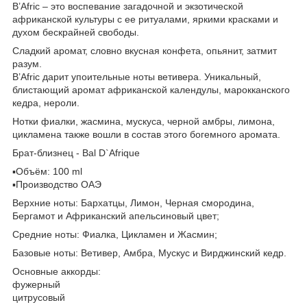
B’Afric – это воспевание загадочной и экзотической
африканской культуры с ее ритуалами, яркими красками и
духом бескрайней свободы.
Сладкий аромат, словно вкусная конфета, опьянит, затмит
разум.
B’Afric дарит упоительные ноты ветивера. Уникальный,
блистающий аромат африканской календулы, марокканского
кедра, нероли.
Нотки фиалки, жасмина, мускуса, черной амбры, лимона,
цикламена также вошли в состав этого богемного аромата.
Брат-близнец - Bal D`Afrique
▪️Объём: 100 ml
▪️Производство ОАЭ
Верхние ноты: Бархатцы, Лимон, Черная смородина,
Бергамот и Африканский апельсиновый цвет;
Cредние ноты: Фиалка, Цикламен и Жасмин;
Базовые ноты: Ветивер, Амбра, Мускус и Вирджинский кедр.
Основные аккорды:
фужерный
цитрусовый