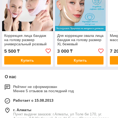
Коррекция лица бандаж
Для коррекции овала лица
Мик
на голову размер
бандаж на голову размер
мас
универсальный розовый
XL бежевый
5 500
3 000
7 2
₸
₸
Купить
Купить
О нас
Рейтинг не сформирован
Менее 5 отзывов за последний год
Работает с 15.08.2013
г. Алматы
Пункт выдачи заказов: г.Алматы, ул Толе би 170, уг.