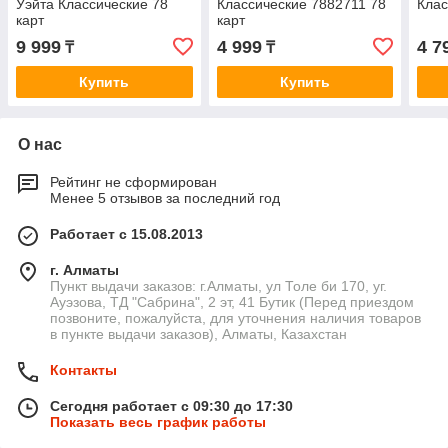
Уэйта Классические 78
Классические 7882711 78
Клас
карт
карт
9 999
4 999
4 7
₸
₸
Купить
Купить
О нас
Рейтинг не сформирован
Менее 5 отзывов за последний год
Работает с 15.08.2013
г. Алматы
Пункт выдачи заказов: г.Алматы, ул Толе би 170, уг.
Ауэзова, ТД "Сабрина", 2 эт, 41 Бутик (Перед приездом
позвоните, пожалуйста, для уточнения наличия товаров
в пункте выдачи заказов), Алматы, Казахстан
Контакты
Сегодня работает с 09:30 до 17:30
Показать весь график работы