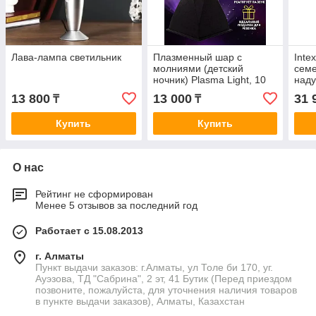
Лава-лампа светильник
Плазменный шар с
Inte
молниями (детский
семе
ночник) Plasma Light, 10
над
см
Colo
13 800
13 000
31 
₸
₸
185х
Купить
Купить
О нас
Рейтинг не сформирован
Менее 5 отзывов за последний год
Работает с 15.08.2013
г. Алматы
Пункт выдачи заказов: г.Алматы, ул Толе би 170, уг.
Ауэзова, ТД "Сабрина", 2 эт, 41 Бутик (Перед приездом
позвоните, пожалуйста, для уточнения наличия товаров
в пункте выдачи заказов), Алматы, Казахстан